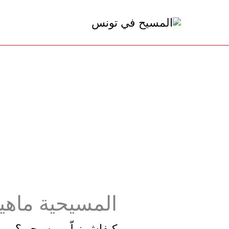
خطي
لى
لمحتوى
المسيحية ما
كيفاش نولّي مسيحي؟