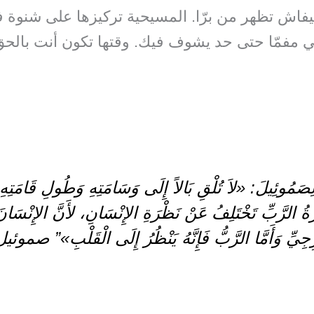
فاش تظهر من برّا. المسيحية تركيزها على شنوة ف
ي مفمّا حتى حد يشوف فيك. وقتها تكون أنت بال
ِصَمُوئِيلَ: «لاَ تُلْقِ بَالاً إِلَى وَسَامَتِهِ وَطُولِ قَامَتِه
رَةُ الرَّبِّ تَخْتَلِفُ عَنْ نَظْرَةِ الإِنْسَانِ، لأَنَّ الإِنْسَانَ
جِيِّ وَأَمَّا الرَّبُّ فَإِنَّهُ يَنْظُرُ إِلَى الْقَلْبِ»” صموئيل ا