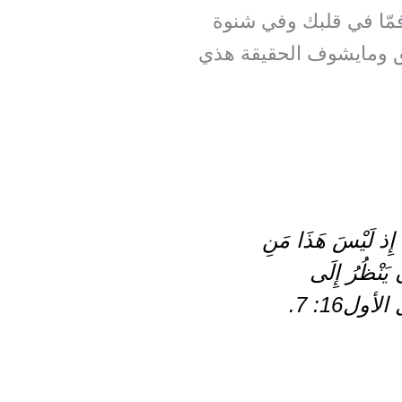
مّا في قلبك وفي شنوة
حق ومايشوف الحقيقة هذي
ِ إِذ لَيْسَ هَذَا مَنِ
 يَنْظُرُ إِلَى
لأول16: 7.