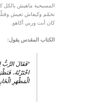
المسيحية ماهيش بالكل كي
تخمّم وكيفاش تعيش وقتلّ
كان أنت وربي أكاهو.
الكتاب المقدس يقول:
“فَقَالَ الرَّبُّ ل
اخْتَرْتُهُ، فَنَظْ
الْمَظْهَرِ الْخَارِ