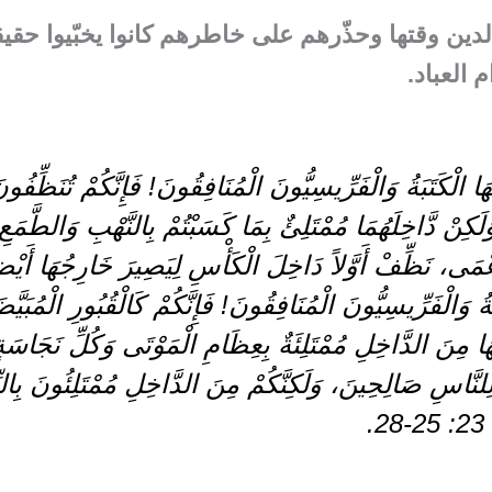
لدين وقتها وحذّرهم على خاطرهم كانوا يخبّيوا حقي
 العباد.
ُّهَا الْكَتَبَةُ وَالْفَرِّيسِيُّونَ الْمُنَافِقُونَ! فَإِنَّكُمْ تُنَظِّ
َبَةُ وَالْفَرِّيسِيُّونَ الْمُنَافِقُونَ! فَإِنَّكُمْ كَالْقُبُورِ الْمُبَي
لِلنَّاسِ صَالِحِينَ، وَلَكِنَّكُمْ مِنَ الدَّاخِلِ مُمْتَلِئُونَ بِال
.