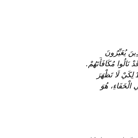
ينَ يُغَيِّرُونَ
ْ نَالُوا مُكَافَأَتَهُمْ.
17 أَمَّا أَنْتَ، فَعِنْدَمَا تَصُومُ، فَاغْسِلْ وَجْهَكَ، وَعَطِّرْ رَأْسَكَ، 18 لِكَيْ لَا تَظْهَرَ
ي الْخَفَاءِ، هُوَ