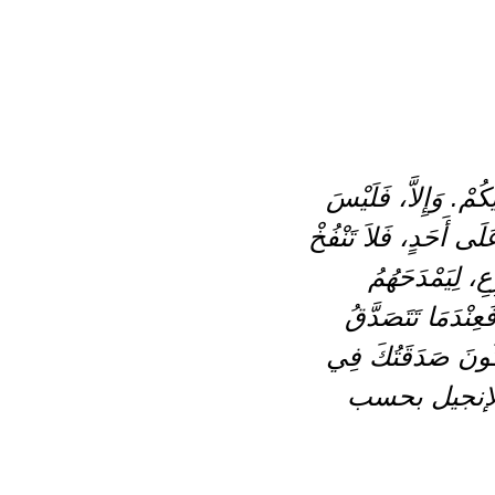
كُمْ. وَإِلاَّ، فَلَيْسَ
ّمَاوَاتِ. 2 فَإِذَا تَصَدَّقْتَ عَلَى أَحَدٍ، فَلاَ تَنْفُخْ
ِ، لِيَمْدَحَهُمُ
ْ نَالُوا مُكَافَأَتَهُمْ. 3 أَمَّا أَنْتَ، فَعِنْدَمَا تَتَصَدَّقُ
َ تَدَعْ يَدَكَ الْيُسْرَى تَعْرِفُ مَا تَفْعَلُهُ الْيُمْنَى. 4 لِتَكُونَ صَدَقَتُكَ فِي
ئُكَ. الإنجيل بحسب