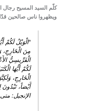
كلّم السيد المسيح رجال ا
ويظهروا ناس صالحين قدّام
“الْوَيْلُ لَكُمْ أَي
لَكُمْ أَيُّهَا الْكَت
أَيْضاً، تَبْدُونَ 
الإنجيل: متى 23: 25-28