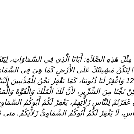
نْ نَجِّنَا مِنَ الشِّرِّيرِ، لأَنَّ لَكَ الْمُلْكَ وَالْقُوَّةَ وَالْمَج
اسِ، لَا يَغْفِرْ لَكُمْ أَبُوكُمُ السَّمَاوِيُّ زَلاَّتِكُمْ. متى 6: 9 – 15