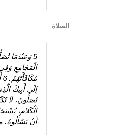
الصلاة
5 وَعِنْدَمَا تُصَ
الْمَجَامِعِ وَفِي ز
مُ
تُصَلُّونَ، لَا تُكَر
أَنْ تَسْأَلُوهُ. متى 6