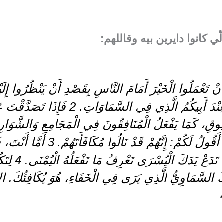
ي كانوا دايرين بيه وقاللهم:
 تَعْمَلُوا الْخَيْرَ أَمَامَ النَّاسِ بِقَصْدِ أَنْ يَنْظُرُوا إِلَيْ
لَكُمْ مُكَافَأَةٌ عِنْدَ أَبِيكُمُ الَّذِي فِي السَ
وقِ، كَمَا يَفْعَلُ الْمُنَافِقُونَ فِي الْمَجَامِعِ وَالشَّوَارِع
النَّاسُ. الْحَقَّ أَقُولُ لَكُمْ: إِنَّهُمْ قَد
عَلَى أَحَدٍ، فَلا
ُوكَ السَّمَاوِيُّ الَّذِي يَرَى فِي الْخَفَاءِ، هُوَ يُكَافِ