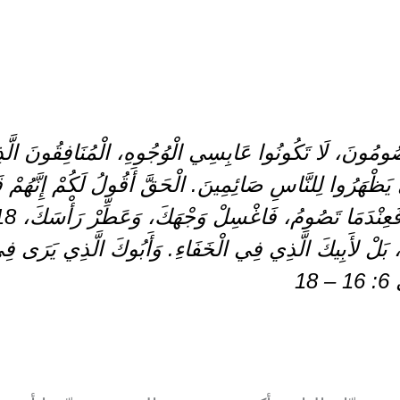
تَصُومُونَ، لَا تَكُونُوا عَابِسِي الْوُجُوهِ، الْمُنَافِقُونَ الَّذِ
َظْهَرُوا لِلنَّاسِ صَائِمِينَ. الْحَقَّ أَقُولُ لَكُمْ إِنَّهُمْ قَد
 بَلْ لأَبِيكَ الَّذِي فِي الْخَفَاءِ. وَأَبُوكَ الَّذِي يَرَى فِ
18