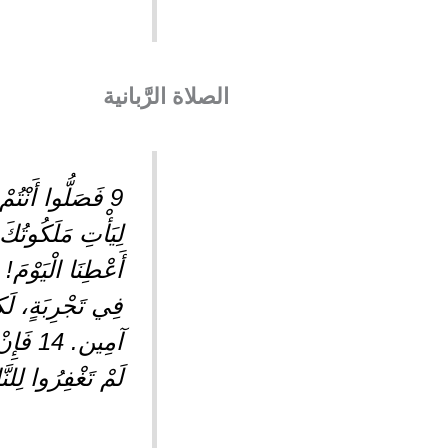
الصلاة الرَّبانية
فِي تَجْرِبَةٍ، لَكِ
لَمْ تَغْفِرُوا لِلنَّ