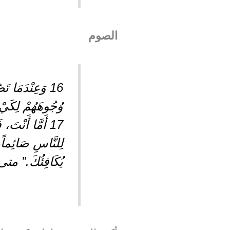
الصوم
16 وَعِنْدَمَا 
وُجُوهَهُمْ لِكَيْ ي
لِلنَّاسِ صَائِماً،
يُكَافِئُكَ.” متى 6: 16 – 