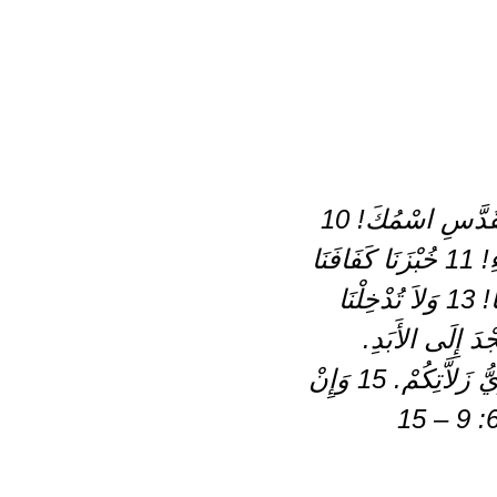
9 فَصَلُّوا أَنْتُمْ مِثْلَ هَذِهِ الصَّلاَةِ: أَبَانَا الَّذِي فِي السَّمَاوَاتِ، لِيَتَقَدَّسِ اسْمُكَ! 10
لِيَأْتِ مَلَكُوتُكَ! لِتَكُنْ مَشِيئَتُكَ عَلَى الأَرْضِ كَمَا هِيَ فِي السَّمَاءِ! 11 خُبْزَنَا كَفَافَنَا
أَعْطِنَا الْيَوْمَ! 12 وَاغْفِرْ لَنَا ذُنُوبَنَا، كَمَا نَغْفِرُ نَحْنُ لِلْمُذْنِبِينَ إِلَيْنَا! 13 وَلاَ تُدْخِلْنَا
ْدَ إِلَى الأَبَدِ.
آمِين. 14 فَإِنْ غَفَرْتُمْ لِلنَّاسِ زَلاَّتِهِمْ، يَغْفِرْ لَكُمْ أَبُوكُمُ السَّمَاوِيُّ زَلاَّتِكُمْ. 15 وَإِنْ