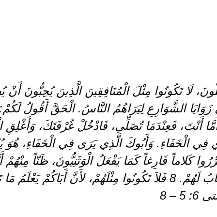
لُّونَ، لَا تَكُونُوا مِثْلَ الْمُنَافِقِينَ الَّذِينَ يُحِبُّونَ أَنْ
َوَايَا الشَّوَارِعِ لِيَرَاهُمُ النَّاسُ. الْحَقَّ أَقُولُ لَكُمْ: إِ
كَافَأَتَهُمْ. 6 أَمَّا أَنْتَ، فَعِنْدَمَا تُصَلِّي، فَادْخُلْ غُرْفَتَكَ، وَأَغْل
ِّرُوا كَلاماً فَارِغاً كَمَا يَفْعَلُ الْوَثَنِيُّونَ، ظَنّاً مِنْهُمْ أَنَ
الْكَلامِ، يُسْتَجَابُ لَهُمْ. 8 فَلاَ تَكُونُوا مِثْلَهُمْ، لأَنَّ أَبَاكُمْ يَع
: 5 – 8