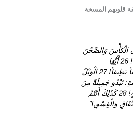
قة قلوبهم المسخة
فُونَ الْكَأْسَ وَالصَّحْنَ
مِنَ الْخَارِجِ، وَلَكِنْ دَّاخِلَهُمَا مُمْتَلِئٌ بِمَا كَسَبْتُمْ بِالنَّهْبِ وَالطَّمَعِ! 26 أَيُّهَا
الْفَرِّيسِيُّ الأَعْمَى، نَظِّفْ أَوَّلاً دَاخِلَ الْكَأْسِ لِيَصِيرَ خَارِجُهَا أَيْضاً نَظِيفاً! 27 الْوَيْلُ
َّضَةِ: تَبْدُو جَمِيلَةً مِنَ
الْخَارِجِ، وَلَكِنَّهَا مِنَ الدَّاخِلِ مُمْتَلِئَةٌ بِعِظَامِ الْمَوْتَى وَكُلِّ نَجَاسَةٍ! 28 كَذَلِكَ أَنْتُمْ
نِّفَاقِ وَالْفِسْقِ!”