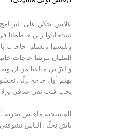
علاش نحكي على البرنامج 
نستخايلوا ربي حاططنا في ت
ونلبسوا ونعملوا حاجات بال
المليان ببرشا حاجات خايب
والبرّاني متاعنا مزيان وظ
يهتم أول حاجة بإلّي نحسّ
يحب قلب نقي صافي وإلا أع
المسيحية ماهيش تجربة أد
باش نخلّي الناس تشوفني با