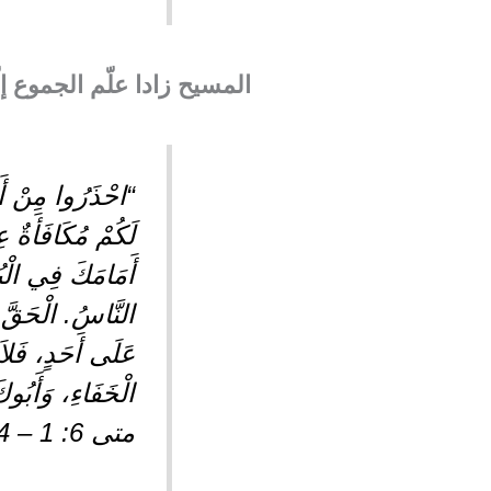
المسيح زادا علّم الجموع إلّ
“احْذَرُوا مِنْ أَنْ
أَمَامَكَ فِي الْبُ
الْخَفَاءِ، وَأَب
متى 6: 1 – 4