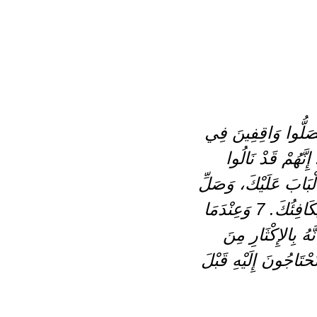
 يُصَلُّوا وَاقِفِينَ فِي
نَّهُمْ قَدْ نَالُوا
ِقِ الْبَابَ عَلَيْكَ، وَصَلِّ
إِلَى أَبِيكَ الَّذِي فِي الْخَفَاءِ. وَأَبُوكَ الَّذِي يَرَى فِي الْخَفَاءِ، هُوَ يُكَافِئُكَ. 7 وَعِنْدَمَا
ّهُ بِالإِكْثَارِ مِنَ
ْلَمُ مَا تَحْتَاجُونَ إِلَيْهِ قَبْلَ