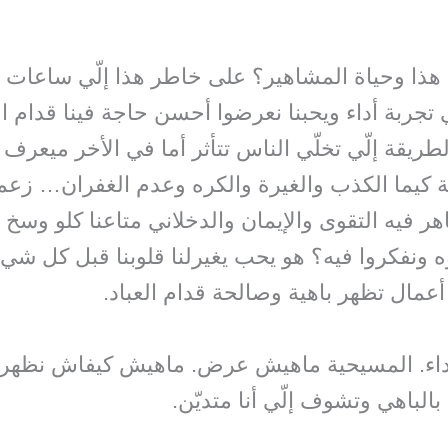
هذا وحياة المشاهير؟ على خاطر هذا إلّي ساعات ن
جربة أداء ويحبنا نعرضوا أحسن حاجة فينا قدام الن
طريقة إلّي تخلّي الناس تتأثر أما في الأخر ميعرف 
ة كيما الكذب والغيرة والكره وعدم الغفران… زعم
اهر فيه التقوى والإيمان والدخلاني متاعنا كلو وسخ 
وه ونفكروا فيه؟ هو يحب يغيرلنا قلوبنا قبل كل شي
مال تظهر باهية وصالحة قدام العباد.
اء. المسيحية ماهيش عرض. ماهيش كيفاش نظهر مال
لباهي وتشوف إلّي أنا متديّن.