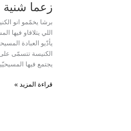
زعما شنية 
برشا يخمّمو انو الكن
اللي يتلاقاو فيها ال
يأدّيو العبادة المسي
الكنيسة تتسمّى على ا
يجتمع فيها المسيحيّي
زعما
قراءة المزيد »
شنية
الكنيسة؟