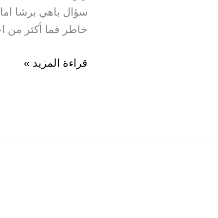
سؤال باهي برشا ام
خاطر فما أكثر من اج
وين
قراءة المزيد »
نلقى
الكنيسة؟