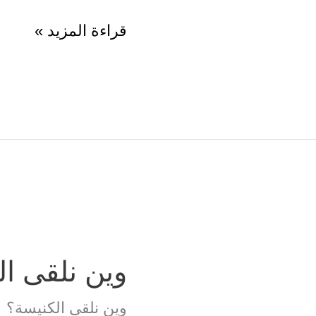
شنوة
قراءة المزيد »
نعملو
في
الكنيسة؟
وين نلقى ا
وين نلقى الكنيسة؟