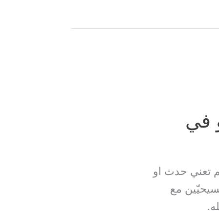
 في
م تعني حدث او
مسيحيّين مع
ه.