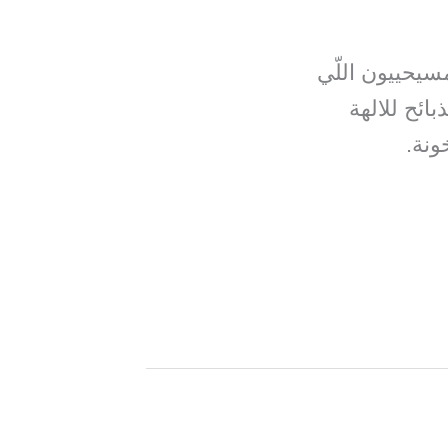
كان المسيحييون اللّي
بائح للالهة
ونة.