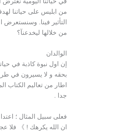
في حياتنا اليومية نعترض ال
من ابليس على حياتنا لهدف
التأثير فينا. وسنستعرض ا
من خلالها ليخدعنآ؟
الوالدان
إن اول نبوة كاذبة في حيات
بحقه و لا يسيرون في طرقه
اطار من تعاليم الكتاب ال
جدا .
فعلى سبيل المثال ؛ اعتدا
ان الله يكرهك ! 》 فلا ع