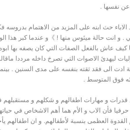
عن نفسها .
لاباء حث ابنه على المزيد من الاهتمام بدروسه فكا
. و انت حالة ميئوس منها ! 》و عندما كبر هذا الول
كيف عاش بالفعل الصفات التي كان يصفه بها ابوه 
ات ليهدئ الاصوات التي تصرخ داخله مرددا ماقاله ا
ية ادت الى فقد ثقته بنفسه على مدى السنين . بينم
ئه فوق المتوسط .
قدرات و مهارات اطفالهم و شكلهم و مستقبلهم فإن
 حرفيا فأن الاب و الأم هما أهم الاشخاص في حياتهم
م القدوة العظمى بنسبة لأطفالهم. و ان اطفالهم يأ