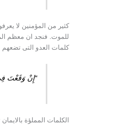
كثير من المؤمنين لا يعرفو
للموت. فنجد ان معظم المؤ
كلمات العدو التى تضعهم ف
“إِنْ وَقَعْتَ فِي 
الكلمات المملؤة بالايمان 