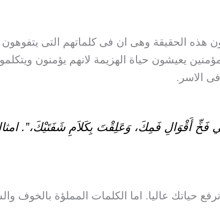
ن هذه الحقيقة وهى ان فى كلماتهم التى يتفوهون به
منين يعيشون حياة الهزيمة لانهم يؤمنون ويتكلمو
ى الاسر.
فَخِّ أَقْوَالِ فَمِكَ، وَعَلِقْتَ بِكَلاَمِ شَفَتَيْكَ،”. امثال6:
ترفع حياتك عاليا. اما الكلمات المملؤة بالخوف وا