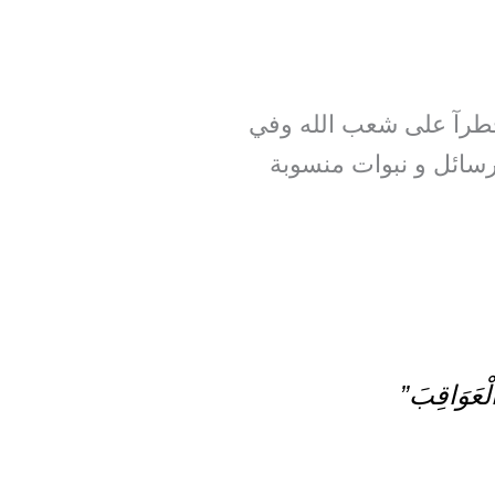
آ خطرآ على شعب الله وفي
فخر عن رسائل و نبوات منسوبة
الْعَوَاقِبَ”