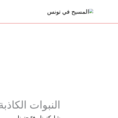
خطي
لى
لمحتوى
النبوات الكاذبة
شاركتونا وفرّحتونا