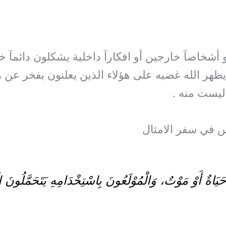
كانو أشخاصآ خارجين أو افكارآ داخلية يشكلون دائم
فر حزقيال الاصحاح 13 يظهر الله غضبه على هؤلاء الذين يعلنون ب
 ليست منه .
 في سفر الامثال
َاةٌ أَوْ مَوْتٌ، وَالْمُوْلَعُونَ بِاسْتِخْدَامِهِ يَتَحَمَّلُونَ 