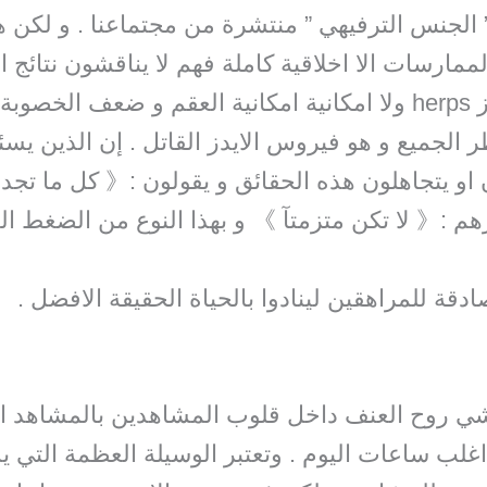
الجنس الترفيهي ” منتشرة من مجتماعنا . و لكن ه
مارسات الا اخلاقية كاملة فهم لا يناقشون نتائج ا
النفسية بسبب عدوى هربز herps ولا امكانية امكانية العقم و ض
 عن أخطر الجميع و هو فيروس الايدز القاتل . إن الذي
 او يتجاهلون هذه الحقائق و يقولون :《 كل ما تجده 
م :《 لا تكن متزمتآ 》 و بهذا النوع من الضغط ال
دقة للمراهقين لينادوا بالحياة الحقيقة الافضل .
ي روح العنف داخل قلوب المشاهدين بالمشاهد العن
لب ساعات اليوم . وتعتبر الوسيلة العظمة التي 