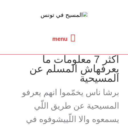
خطي
لى
لمحتوى
menu
menu
أكثر 7 معلومات ما
يعرفهاش المسلم عن
المسيحية
برشا ناس يخمّموا انهم يعرفو
المسيحية عن طريق اللّي
يسمعوه والا اللّييشوفوه في