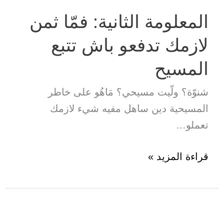
الملك
المعلومة الثانية: فمّا ثمن
لازمك تدفعو باش تتبع
المسيح
شنوّة؟ ولّيت مسيحي؟ مَاهُو على خاطر
المسيحية دين ساهل مفيه شيء لازمك
تعملو…
المعلومة
قراءة المزيد »
الثانية:
فمّا
ثمن
لازمك