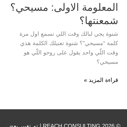
المعلومة الاولى: مسيحي؟
تدفعو
باش
شمعنتها؟
تتبع
شنوة يجي لبالك وقت اللي تسمع اول مرة
المسيح
كلمة “مسيحي”؟ شنوة تعنيلك الكلمة هذي
وقت اللّي واحد يقول على روحو اللّي هو
مسيحي؟
المعلومة
قراءة المزيد »
الاولى:
مسيحي؟
شمعنتها؟
© 2026 REACH CONSULTING | تم تغيير بعض