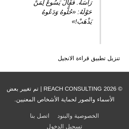
رَأْسَهُ. فَقَالَ يَسُوعُ لِمَنْ
حَوْلَهُ: «حُلُّوهُ وَدَعُوهُ
يَذْهَبْ!»
تنزيل تطبيق
قراءة
الانجيل
© 2026 REACH CONSULTING | تم تغيير بعض
الأسماء والصور لحماية الأشخاص المعنيين.
الخصوصية والبنود
اتصل بنا
تسجيل الدخول