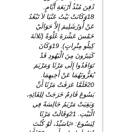
دُفِنَ مُنْذُ أَرْبَعَةِ أَيَّامٍ.
18وَكَانَتْ بَيْتُ عَنْيَا لاَ تَبْعُدُ
عَنْ أُورُشَلِيمَ إِلاَّ حَوَالَيْ
خَمْسَ عَشْرَةَ غَلْوَةً (ثَلاثَةَ
كِيلُو مِتْرِاتٍ). 19وَكَانَ
كَثِيرُونَ مِنَ الْيَهُودِ قَدْ
تَوَافَدُوا إِلَى مَرْثَا وَمَرْيَمَ
يُعَزُّونَهُمَا عَنْ أَخِيهِمَا.
20فَلَمَّا عَرَفَتْ مَرْثَا أَنَّ
يَسُوعَ قَادِمٌ خَرَجَتْ لِلِقَائِهِ،
وَبَقِيَتْ مَرْيَمُ جَالِسَةً فِي
الْبَيْتِ. 21وَقَالَتْ مَرْثَا
لِيَسُوعَ: «يَاسَيِّدُ، لَوْ كُنْتَ