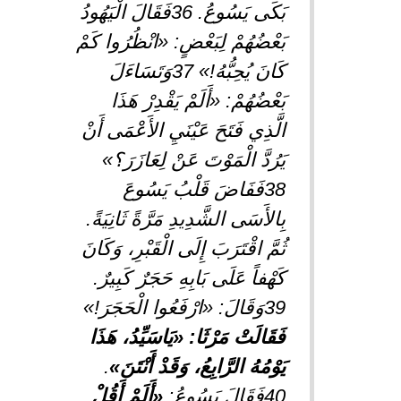
بَكَى يَسُوعُ. 36فَقَالَ الْيَهُودُ
بَعْضُهُمْ لِبَعْضٍ: «انْظُرُوا كَمْ
كَانَ يُحِبُّهُ!» 37وَتَسَاءَلَ
بَعْضُهُمْ: «أَلَمْ يَقْدِرْ هَذَا
الَّذِي فَتَحَ عَيْنَيِ الأَعْمَى أَنْ
يَرُدَّ الْمَوْتَ عَنْ لِعَازَرَ؟»
38فَفَاضَ قَلْبُ يَسُوعَ
بِالأَسَى الشَّدِيدِ مَرَّةً ثَانِيَةً.
ثُمَّ اقْتَرَبَ إِلَى الْقَبْرِ، وَكَانَ
كَهْفاً عَلَى بَابِهِ حَجَرٌ كَبِيرٌ.
39وَقَالَ: «ارْفَعُوا الْحَجَرَ!»
فَقَالَتْ مَرْثَا: «يَاسَيِّدُ، هَذَا
يَوْمُهُ الرَّابِعُ، وَقَدْ أَنْتَنَ»
.
40فَقَالَ يَسُوعُ:
«أَلَمْ أَقُلْ