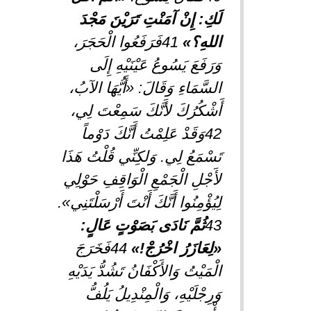
لَكِ: إِنْ آمَنْتِ تَرَيْنَ مَجْدَ
اللهِ؟»
41فَرَفَعُوا الْحَجَرَ،
وَرَفَعَ يَسُوعُ عَيْنَيْهِ إِلَى
السَّمَاءِ وَقَالَ: «أَيُّهَا الآبُ،
أَشْكُرُكَ لأَنَّكَ سَمِعْتَ لِي،
42وَقَدْ عَلِمْتُ أَنَّكَ دَوْماً
تَسْمَعُ لِي. وَلكِنِّي قُلْتُ هَذَا
لأَجْلِ الْجَمْعِ الْوَاقِفِ حَوْلِي
لِيُؤْمِنُوا أَنَّكَ أَنْتَ أَرْسَلْتَنِي».
43
ثُمَّ نَادَى بَصَوْتٍ عَالٍ:
«لِعَازَرُ اخْرُجْ!»
44فَخَرَجَ
الْمَيْتُ وَالأَكْفَانُ تَشُدُّ يَدَيْهِ
وَرِجْلَيْهِ، وَالْمِنْدِيلُ يَلُفُّ