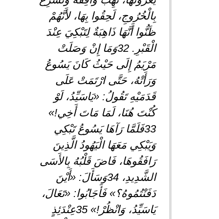
بِالْخُرُوجِ، لَحِقُوا بِهَا، لأَنَّهُمْ
ظَنُّوا أَنَّهَا ذَاهِبَةٌ لِتَبْكِيَ عِنْدَ
الْقَبْرِ. 32وَمَا إِنْ وَصَلَتْ
مَرْيَمُ إِلَى حَيْثُ كَانَ يَسُوعُ
وَرَأَتْهُ، حَتَّى ارْتَمَتْ عَلَى
قَدَمَيْهِ تَقُولُ: «يَاسَيِّدُ، لَوْ
كُنْتَ هُنَا، لَمَا مَاتَ أَخِي!»
33فَلَمَّا رَآهَا يَسُوعُ تَبْكِي
وَيَبْكِي مَعَهَا الْيَهُودُ الَّذِينَ
رَافَقُوهَا، فَاضَ قَلْبُهُ بِالأَسَى
الشَّدِيدِ، 34وَسَأَلَ: «أَيْنَ
دَفَنْتُمُوهُ؟» فَأَجَابُوا: «تَعَالَ،
يَاسَيِّدُ، وَانْظُرْ!» 35عِنْدَئِذٍ