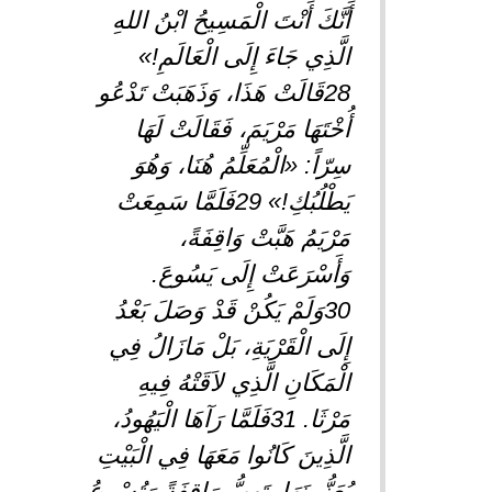
أَنَّكَ أَنْتَ الْمَسِيحُ ابْنُ اللهِ
الَّذِي جَاءَ إِلَى الْعَالَمِ!»
28قَالَتْ هَذَا، وَذَهَبَتْ تَدْعُو
أُخْتَهَا مَرْيَمَ، فَقَالَتْ لَهَا
سِرّاً: «الْمُعَلِّمُ هُنَا، وَهُوَ
يَطْلُبُكِ!» 29فَلَمَّا سَمِعَتْ
مَرْيَمُ هَبَّتْ وَاقِفَةً،
وَأَسْرَعَتْ إِلَى يَسُوعَ.
30وَلَمْ يَكُنْ قَدْ وَصَلَ بَعْدُ
إِلَى الْقَرْيَةِ، بَلْ مَازَالُ فِي
الْمَكَانِ الَّذِي لاَقَتْهُ فِيهِ
مَرْثَا. 31فَلَمَّا رَآهَا الْيَهُودُ،
الَّذِينَ كَانُوا مَعَهَا فِي الْبَيْتِ
يُعَزُّونَهَا، تَهِبُّ وَاقِفَةً وَتُسْرِعُ