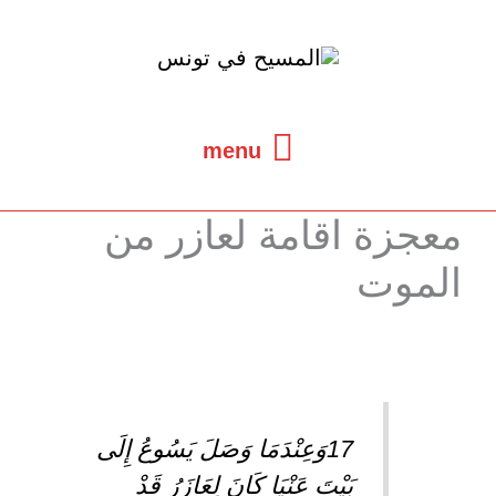
خطي
لى
لمحتوى
menu
menu
معجزة اقامة لعازر من
الموت
17وَعِنْدَمَا وَصَلَ يَسُوعُ إِلَى
بَيْتَ عَنْيَا كَانَ لِعَازَرُ قَدْ