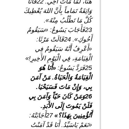
هُنَا، لَمَا مَاتَ أَخِي. 22فَأَنَا
وَاثِقَةٌ تَمَاماً بِأَنَّ اللهَ يُعْطِيكَ
كُلَّ مَا تَطْلُبُ مِنْهُ».
23فَأَجَابَ يَسُوعُ: «سَيَقُومُ
أَخُوكِ». 24قَالَتْ مَرْثَا:
«أَعْرِفُ أَنَّهُ سَيَقُومُ فِي
الْقِيَامَةِ، فِي الْيَوْمِ الأَخِيرِ!»
25فَرَدَّ يَسُوعُ:
«أَنَا هُوَ
الْقِيَامَةُ وَالْحَيَاةُ. مَنْ آمَنَ
بِي، وَإِنْ مَاتَ فَسَيَحْيَا.
26وَمَنْ كَانَ حَيّاً وَآمَنَ بِي
فَلَنْ يَمُوتَ إِلَى الأَبَدِ.
أَتُؤُمِنِينَ بِهَذَا؟»
27أَجَابَتْهُ:
«نَعَمْ يَاسَيِّدُ. أَنَا قَدْ آمَنْتُ