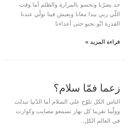
حد يضرّنا ونحسو بالمرارة والظلم أما وقت
اللّي ربي يبدا معانا ويعيش فينا تولّي عندنا
القدرة انّو نحبو حتى أعداءنا
4
قراءة المزيد »
حاجات
يعملهم
المسيحي
قدام
زعما فمّا سلام؟
الإرهاب
الناس الكل تلوّج على السلام أما الدّنيا تبدلت
وولّينا تقريبا كل نهار نسمعو مصايب وكوارث
في العالم الكل..