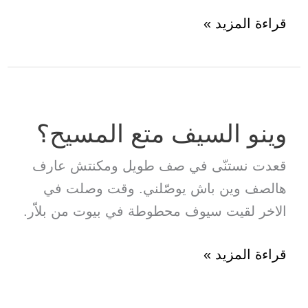
زعما
قراءة المزيد »
فمّا
سلام؟
وينو السيف متع المسيح؟
قعدت نستنّى في صف طويل ومكنتش عارف
هالصف وين باش يوصّلني. وقت وصلت في
الاخر لقيت سيوف محطوطة في بيوت من بلاّر.
وينو
قراءة المزيد »
السيف
متع